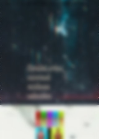
access to all the info they need, while 
keeping your layout clean. Link your text 
to anything, or set your text box to 
expand on click. Write your text here...
Psycho 1960:
original
without
subtitles