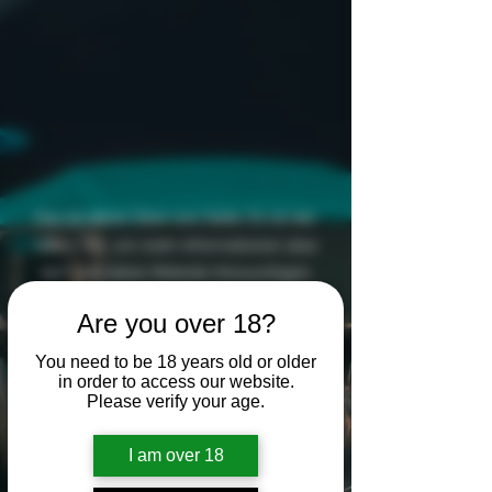
Das ist deine Über-uns-Seite. Es ist der
ideale Ort, um mehr Informationen über
dich und deine Website hinzuzufügen.
Doppelklicke auf das Textfeld und passe
Are you over 18?
den Inhalt an. Denke an alle Informationen,
die für deine Besucher relevant sein
You need to be 18 years old or older
in order to access our website.
könnten.
Please verify your age.
I am over 18