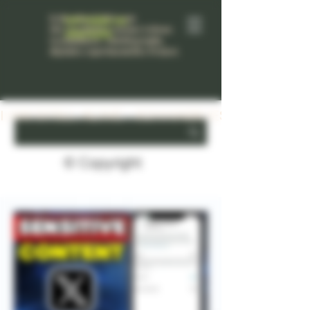
K3Bernhard-BIO.com
Ich habe es
Die Geschichten meines Lebens:
überlebt.
Geständnisse, Autobiography,
digitales experimentelles Project.
I AM STILL ALIVE - ICH HABE ES ÜBERLE
© Copyright